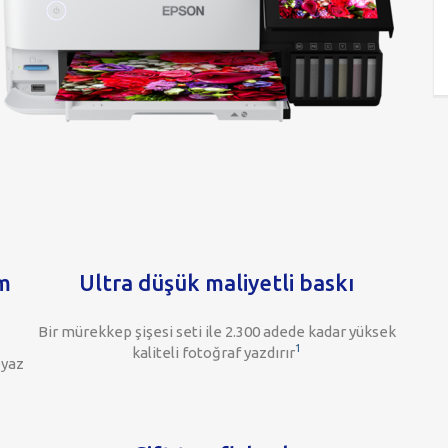
um
Ultra düşük maliyetli baskı
Bir mürekkep şişesi seti ile 2.300 adede kadar yüksek
1
kaliteli fotoğraf yazdırır
eyaz