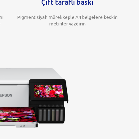
Çift taraflı baskı
nı
Pigment siyah mürekkeple A4 belgelere keskin
e
metinler yazdırın