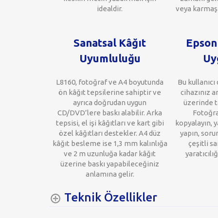
idealdir.
veya karmaşa
Sanatsal Kâğıt
Epson 
Uyumluluğu
Uy
L8160, fotoğraf ve A4 boyutunda
Bu kullanıcı
ön kâğıt tepsilerine sahiptir ve
cihazınız ar
ayrıca doğrudan uygun
üzerinde t
CD/DVD’lere baskı alabilir. Arka
Fotoğra
tepsisi, el işi kâğıtları ve kart gibi
kopyalayın, 
özel kâğıtları destekler. A4 düz
yapın, sorun
kâğıt besleme ise 1,3 mm kalınlığa
çeşitli s
ve 2 m uzunluğa kadar kâğıt
yaratıcılı
üzerine baskı yapabileceğiniz
anlamına gelir.
Teknik Özellikler