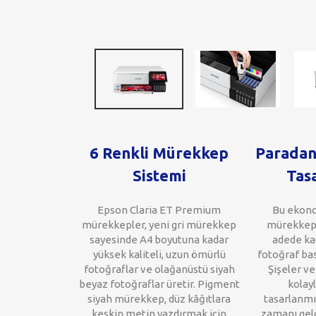
6 Renkli Mürekkep
Paradan
Sistemi
Tas
Epson Claria ET Premium
Bu ekonom
mürekkepler, yeni gri mürekkep
mürekkep ş
sayesinde A4 boyutuna kadar
adede kad
yüksek kaliteli, uzun ömürlü
fotoğraf bas
fotoğraflar ve olağanüstü siyah
Şişeler ve
beyaz fotoğraflar üretir. Pigment
kolayl
siyah mürekkep, düz kâğıtlara
tasarlanmı
keskin metin yazdırmak için
zamanı geld