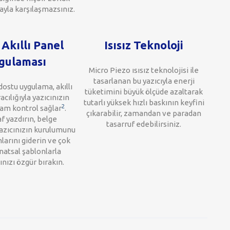
yla karşılaşmazsınız.
Akıllı Panel
Isısız Teknoloji
gulaması
Micro Piezo ısısız teknolojisi ile
tasarlanan bu yazıcıyla enerji
 dostu uygulama, akıllı
tüketimini büyük ölçüde azaltarak
acılığıyla yazıcınızın
tutarlı yüksek hızlı baskının keyfini
2
am kontrol sağlar
.
çıkarabilir, zamandan ve paradan
f yazdırın, belge
tasarruf edebilirsiniz.
yazıcınızın kurulumunu
larını giderin ve çok
anatsal şablonlarla
ğınızı özgür bırakın.