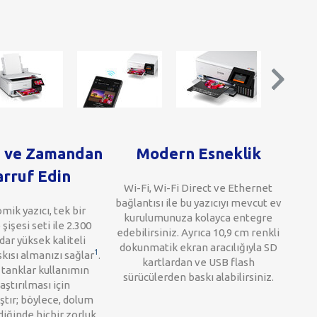
 ve Zamandan
Modern Esneklik
arruf Edin
Wi-Fi, Wi-Fi Direct ve Ethernet
bağlantısı ile bu yazıcıyı mevcut ev
ik yazıcı, tek bir
kurulumunuza kolayca entegre
işesi seti ile 2.300
edebilirsiniz. Ayrıca 10,9 cm renkli
ar yüksek kaliteli
dokunmatik ekran aracılığıyla SD
1
kısı almanızı sağlar
.
kartlardan ve USB flash
 tanklar kullanımın
sürücülerden baskı alabilirsiniz.
aştırılması için
ştır; böylece, dolum
iğinde hiçbir zorluk