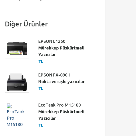
Diğer Ürünler
EPSON L1250
Mürekkep Püskürtmeli
Yazıcılar
TL
EPSON FX-890II
Nokta vuruşlu yazıcılar
TL
EcoTank Pro M15180
Mürekkep Püskürtmeli
Yazıcılar
TL