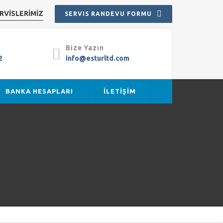
ERVİSLERİMİZ
SERVIS RANDEVU FORMU
Bize Yazın
2
info@esturltd.com
BANKA HESAPLARI
İLETİŞİM